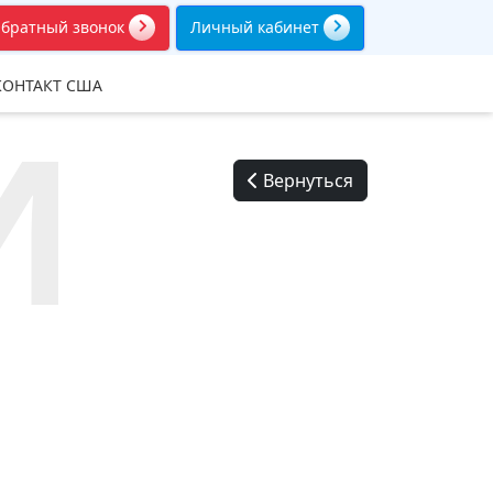
братный звонок
Личный кабинет
КОНТАКТ США
И
Вернуться