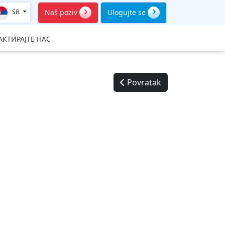
SR
Naš poziv
Ulogujte se
АКТИРАЈТЕ НАС
Povratak