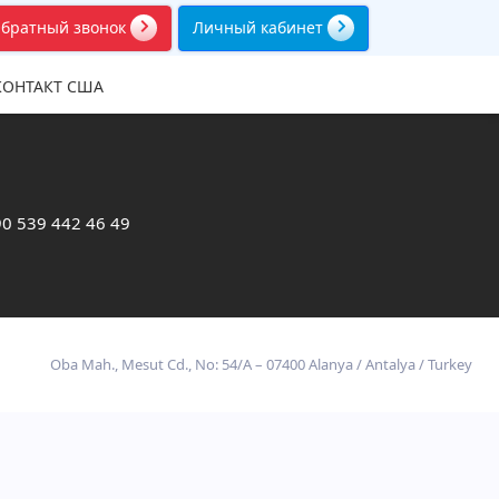
братный звонок
Личный кабинет
КОНТАКТ США
0 539 442 46 49
Oba Mah., Mesut Cd., No: 54/A – 07400 Alanya / Antalya / Turkey