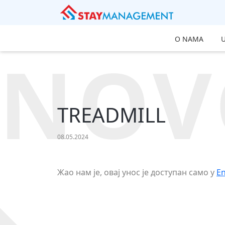
O NAMA
NOV
TREADMILL
08.05.2024
Жао нам је, овај унос је доступан само у
En