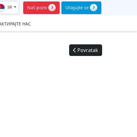
SR
Naš poziv
Ulogujte se
АКТИРАЈТЕ НАС
Povratak