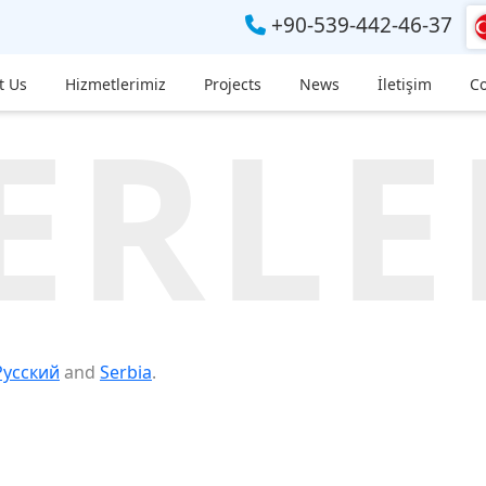
+90-539-442-46-37
t Us
Hizmetlerimiz
Projects
News
İletişim
Co
ERLE
Русский
and
Serbia
.