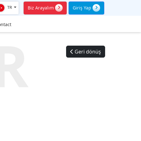
TR
Biz Arayalım
Giriş Yap
ntact
R
Geri dönüş