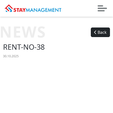
NEWS
Back
RENT-NO-38
30.10.2025