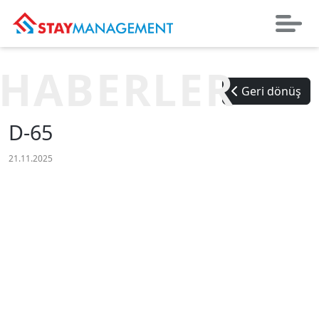
HABERLER
Geri dönüş
D-65
21.11.2025