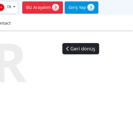
TR
Biz Arayalım
Giriş Yap
ntact
R
Geri dönüş