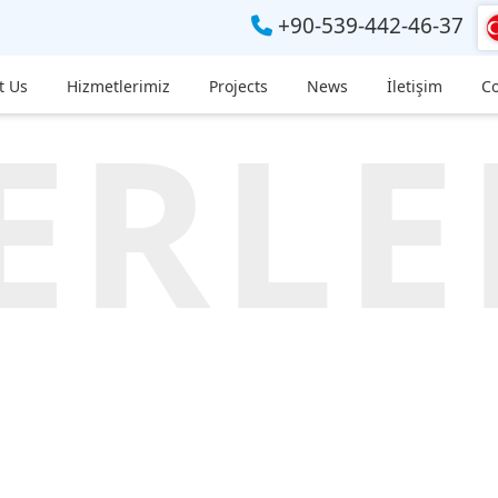
+90-539-442-46-37
t Us
Hizmetlerimiz
Projects
News
İletişim
Co
ERLE