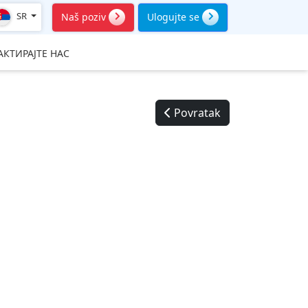
SR
Naš poziv
Ulogujte se
АКТИРАЈТЕ НАС
Povratak