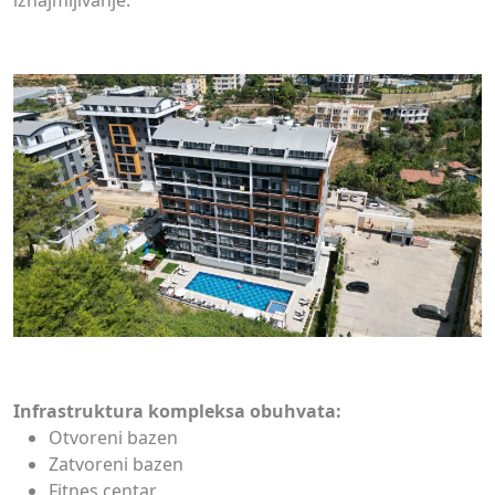
iznajmljivanje.
Infrastruktura kompleksa obuhvata:
Otvoreni bazen
Zatvoreni bazen
Fitnes centar